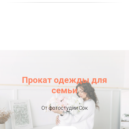
Прокат одежды для
семьи
От фотостудии Сок