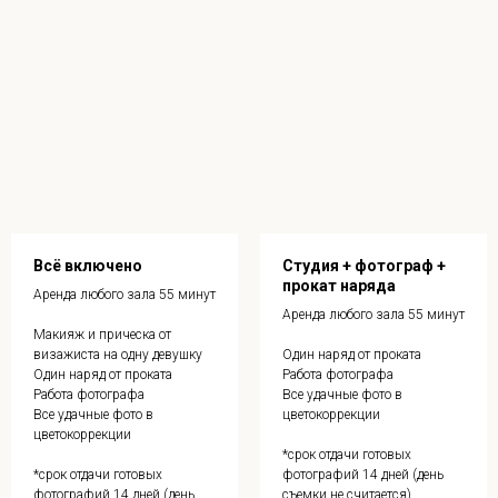
Всё включено
Студия + фотограф +
прокат наряда
Аренда любого зала 55 минут
Аренда любого зала 55 минут
Макияж и прическа от
визажиста на одну девушку
Один наряд от проката
Один наряд от проката
Работа фотографа
Работа фотографа
Все удачные фото в
Все удачные фото в
цветокоррекции
цветокоррекции
*срок отдачи готовых
*срок отдачи готовых
фотографий 14 дней (день
фотографий 14 дней (день
съемки не считается)