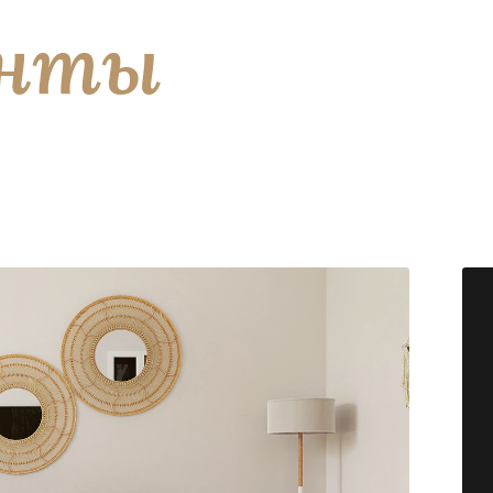
енты
ючительно