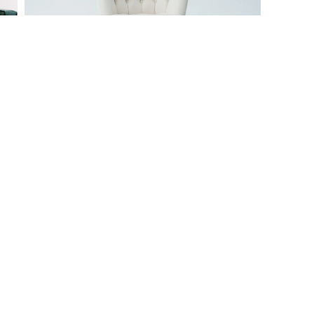
Семейные фотосессии
Истории знакомства
Видеосъёмки