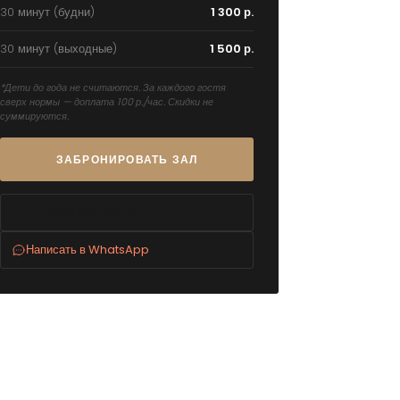
30 минут (будни)
1 300 р.
30 минут (выходные)
1 500 р.
*Дети до года не считаются. За каждого гостя
сверх нормы — доплата 100 р./час. Скидки не
суммируются.
ЗАБРОНИРОВАТЬ ЗАЛ
+7 (965) 873-08-37
Написать в WhatsApp