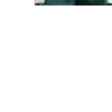
ДЛЯ КОГО ПОДХОДИТ
Этот зал идеально
подойдёт для
Свадебные съёмки
Индивидуальные съёмки
Контент-съёмки