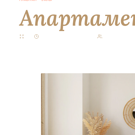
Апартам
90 м²
55 минут — стандартная сессия
До 12 гостей вкл