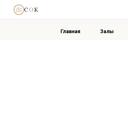
С
О
К
Главная
Залы